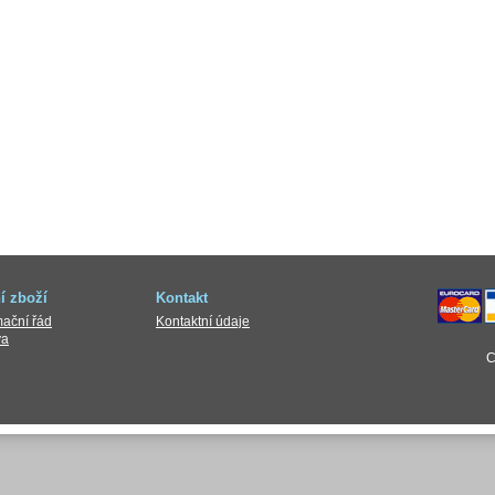
í zboží
Kontakt
ační řád
Kontaktní údaje
va
C