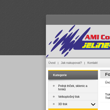
Úvod
Jak nakupovat?
Kontakt
Fo
Kategorie
Úv
Potisk triček, sklenic a
hrnků
Tis
Velkoplošný tisk
Tis
3D tisk