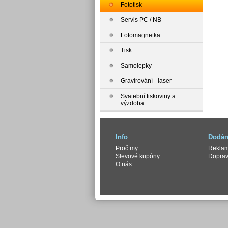
Fototisk
Servis PC / NB
Fotomagnetka
Tisk
Samolepky
Gravírování - laser
Svatební tiskoviny a
výzdoba
Info
Dodán
Proč my
Reklam
Slevové kupóny
Dopra
O nás