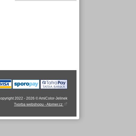
opyright 2022 - 2026 © AmiColor-Jelinek
Tvorba webshopu - Atomer.cz