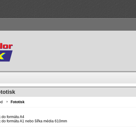
totisk
od
Fototisk
k do formátu A4
k do formátu A1 nebo šířka média 610mm