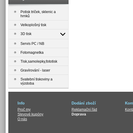
Potisk triček, sklenic a
hrnků
Velkoplošný tisk
3D tisk
Servis PC / NB
Fotomagnetka
Tisk,samolepky,fototisk
Gravírování - laser
Svatební tiskoviny a
výzdoba
Info
Dodání zboží
Kont
Proč my
Reklamační řád
Kont
Slevové kupóny
Doprava
O nás