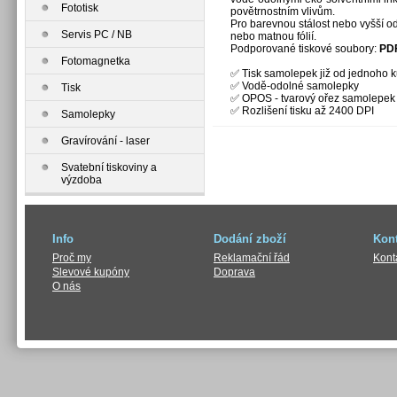
Fototisk
povětrnostním vlivům.
Pro barevnou stálost nebo vyšší 
Servis PC / NB
nebo matnou fólií.
Podporované tiskové soubory:
PD
Fotomagnetka
✅ Tisk samolepek již od jednoho 
✅ Vodě-odolné samolepky
Tisk
✅ OPOS - tvarový ořez samolepek
✅ Rozlišení tisku až 2400 DPI
Samolepky
Gravírování - laser
Svatební tiskoviny a
výzdoba
Info
Dodání zboží
Kont
Proč my
Reklamační řád
Kont
Slevové kupóny
Doprava
O nás