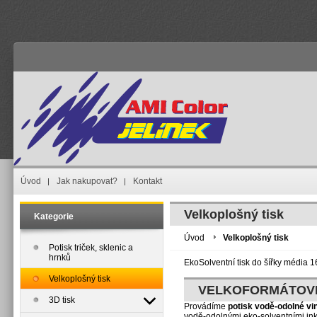
Úvod
Jak nakupovat?
Kontakt
Velkoplošný tisk
Kategorie
Úvod
Velkoplošný tisk
Potisk triček, sklenic a
hrnků
EkoSolventní tisk do šířky média
Velkoplošný tisk
VELKOFORMÁTOV
3D tisk
Provádíme
potisk vodě-odolné v
vodě-odolnými eko-solventními ink